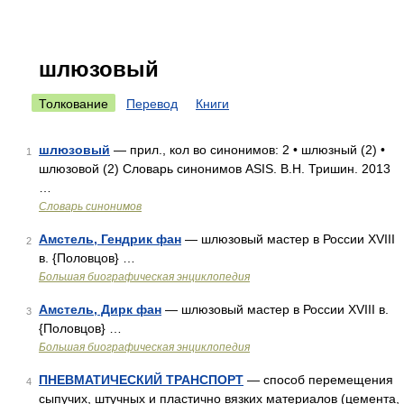
шлюзовый
Толкование
Перевод
Книги
шлюзовый
— прил., кол во синонимов: 2 • шлюзный (2) •
1
шлюзовой (2) Словарь синонимов ASIS. В.Н. Тришин. 2013
…
Словарь синонимов
Амстель, Гендрик фан
— шлюзовый мастер в России XVIII
2
в. {Половцов} …
Большая биографическая энциклопедия
Амстель, Дирк фан
— шлюзовый мастер в России XVIII в.
3
{Половцов} …
Большая биографическая энциклопедия
ПНЕВМАТИЧЕСКИЙ ТРАНСПОРТ
— способ перемещения
4
сыпучих, штучных и пластично вязких материалов (цемента,