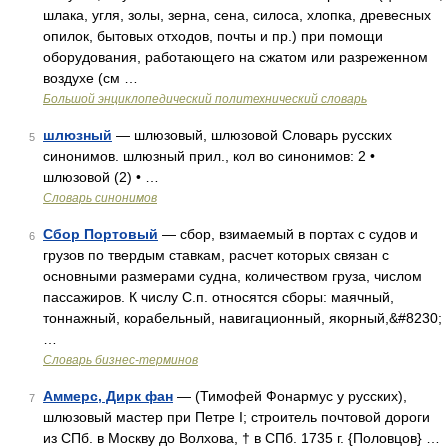
шлака, угля, золы, зерна, сена, силоса, хлопка, древесных
опилок, бытовых отходов, почты и пр.) при помощи
оборудования, работающего на сжатом или разреженном
воздухе (см …
Большой энциклопедический политехнический словарь
шлюзный
— шлюзовый, шлюзовой Словарь русских
5
синонимов. шлюзный прил., кол во синонимов: 2 •
шлюзовой (2) • …
Словарь синонимов
Сбор Портовый
— сбор, взимаемый в портах с судов и
6
грузов по твердым ставкам, расчет которых связан с
основными размерами судна, количеством груза, числом
пассажиров. К числу С.п. относятся сборы: маячный,
тоннажный, корабельный, навигационный, якорный,&#8230;
…
Словарь бизнес-терминов
Аммерс, Дирк фан
— (Тимофей Фонармус у русских),
7
шлюзовый мастер при Петре I; строитель почтовой дороги
из СПб. в Москву до Волхова, † в СПб. 1735 г. {Половцов} …