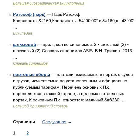
Большая биографическая энциклопедия
Ратсхоф (парк)
— Парк Ратсхоф
8
Координаты:&#160;Координаты: 54°00′00″ с.&#160;ш. 43°00′
…
Википедия
шлюзовой
— прил., кол во синонимов: 2 • шлюзный (2) •
9
шлюзовый (2) Словарь синонимов ASIS. В.Н. Тришин. 2013
…
Словарь синонимов
портовые сборы
— платежи, взимаемые в портах с судов
10
и грузов, исчисляемые по установленным и официально
публикуемым тарифам. Перечень основных П.с.
определяется в каждой стране, а целевых в отдельных
портах, К основным П.с. относятся: маячный,&#8230; …
Большой юридический словарь
Страницы
Следующая
→
1
2